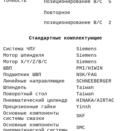
Точность
Позиционирование B/C
5
Повторное
позиционирование B/C
2
Стандартные комплектующие
Система ЧПУ
Siemens
Мотор шпинделя
Siemens
Мотор X/Y/Z/B/C
Siemens
ШВП
PMI/HIWIN
Подшипник ШВП
NSK/FAG
Линейные направляющие
SCHNEEBERGER
Шпиндель
Taiwan
Поворотный стол
Taiwan
Пневматический цилиндр
HINAKA/AIRTAC
Прецизионные гайки
Yinsh
Основные компоненты
SKF
системы смазки
Основные компоненты
SMC
пневматической системы