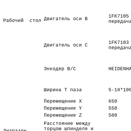
1FK7105
Двигатель оси B
Рабочий стол
передач
1FK7103
Двигатель оси С
передач
Энкодер B/C
HEIDENH
Ширина Т паза
5-18*10
Перемещение X
650
Перемещение Y
550
Перемещение Z
500
Расстояние между
торцом шпинделя и