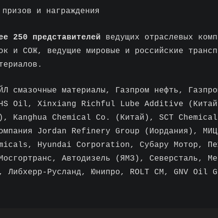
 призов и награждения
ее 250 представителей
ведущих отраслевых комп
ок и СОЖ, ведущие мировые и российские трансп
териалов.
Л cмазочные материалы, Газпром нефть, Газпро
HS Oil, Xinxiang Richful Lube Additive (Китай
), Kanghua Chemical Co. (Китай), SCT Chemical
омпания Jordan Refinery Group (Иордания), МИЦ
micals, Hyundai Corporation, Субару Мотор, Пе
Мосгортранс, Автодизель (ЯМЗ), Северсталь, Ме
к, Либхерр-Русланд, Юнипро, ROLT CM, GNV Oil 