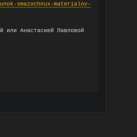
unok-smazochnux-materialov-
й или Анастасией Павловой