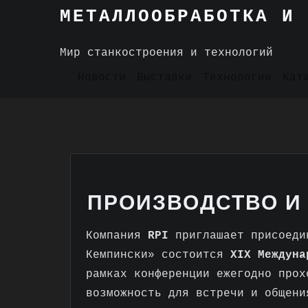
Skip
МЕТАЛЛООБРАБОТКА И 
to
content
Мир станкостроения и технологий
Новости
Выставки
Технологии
Кат
ПРОИЗВОДСТВО И
Компания
RPI
приглашает присоеди
Кемпински» состоится
X
IX
Междуна
рамках конференции ежегодно про
возможность для встречи и общен