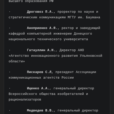
высшего образования РФ
·
Дроговоз П.А.,
проректор по науке и
стратегическим коммуникациям МГТУ им. Баумана
·
Аноприенко А.Я.,
ректор и заведующий
кафедрой компьютерной инженерии Донецкого
национального технического университета
·
Гатауллин А.Н.
, Директор АНО
«Агентство инновационного развития Ульяновской
области»
·
Пискарев С.Л,
президент Ассоциации
коммуникационных агентств России
·
Ищенко А.А.
, генеральный директор
Всероссийского общества изобретателей и
рационализаторов
·
Медведев В.В.,
генеральный директор