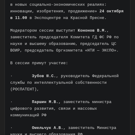
в новых социально-экономических реалиях:
инновации, изобретения, продвижение»
24 октября
в 11.00
в Экспоцентре на Красной Пресне.
Модератором сессии выступит
Кононов В.М.
,
заместитель председателя Комитета ГД ФС РФ по
науке и высшему образованию, председатель ЦС
ВОИР, председатель Оргкомитета «НТИ — ЭКСПО».
В сессии примут участие:
·
Зубов Ю.С.
, руководитель Федеральной
службы по интеллектуальной собственности
(РОСПАТЕНТ),
·
Паршин М.В.,
заместитель министра
цифрового развития, связи и массовых
коммуникаций РФ
·
Омельчук А.В.,
заместитель Министра
науки и высшего образования РФ