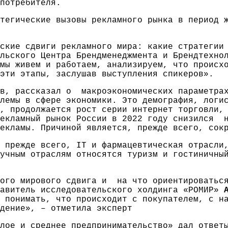
потребителя.
тегические вызовы рекламного рынка в период 
ские сдвиги рекламного мира: какие стратегии
ельского Центра Брендменеджмента и Брендтехн
мы живем и работаем, анализируем, что происх
эти этапы, заслушав выступления спикеров».
ов, рассказал о макроэкономических параметрах
лемы в сфере экономики. Это демография, логи
, продолжается рост серии интернет торговли,
Рекламный рынок России в 2022 году снизился н
екламы. Причиной является, прежде всего, сок
 прежде всего, IT и фармацевтическая отрасли
учным отраслям относятся туризм и гостиничны
ного мирового сдвига и на что ориентироваться
тавитель исследовательского холдинга «РОМИР»
 понимать, что происходит с покупателем, с н
дение», – отметила эксперт
лое и среднее предпринимательство» дал ответы