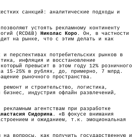
жестких санкций: аналитические подходы и
 позволяют устоять рекламному континенту
ологий (RCD&B)
Николас Коро
. Он, в частности
одит на рынке, что с этим делать и как
 и перспективах потребительских рынков в
стика, инфляция и восстановление
 который превысит в этом году 12% розничного
а 15-25% в рублях, до, примерно, 7 млрд.
ращение рыночного пространства.
, ремонт и строительство, логистика,
й бизнес, индустрия офлайн развлечений,
 рекламным агентствам при разработке
Анастасия Сидорина
. «В фокусе внимания
астроением и ожиданием, т.к. эмоциональная
 на вопросы, как получить государственную и