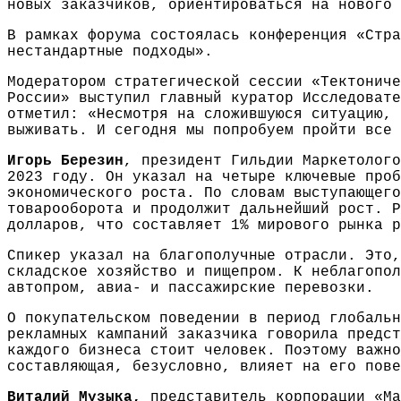
новых заказчиков, ориентироваться на нового 
В рамках форума состоялась конференция «Стра
нестандартные подходы».
Модератором стратегической сессии «Тектониче
России» выступил главный куратор Исследоват
отметил: «Несмотря на сложившуюся ситуацию, 
выживать. И сегодня мы попробуем пройти все 
Игорь Березин
, президент Гильдии Маркетолог
2023 году. Он указал на четыре ключевые проб
экономического роста. По словам выступающего
товарооборота и продолжит дальнейший рост. 
долларов, что составляет 1% мирового рынка р
Спикер указал на благополучные отрасли. Это,
складское хозяйство и пищепром. К неблагопол
автопром, авиа- и пассажирские перевозки.
О покупательском поведении в период глобаль
рекламных кампаний заказчика говорила предс
каждого бизнеса стоит человек. Поэтому важно
составляющая, безусловно, влияет на его пове
Виталий Музыка,
представитель корпорации «Ма