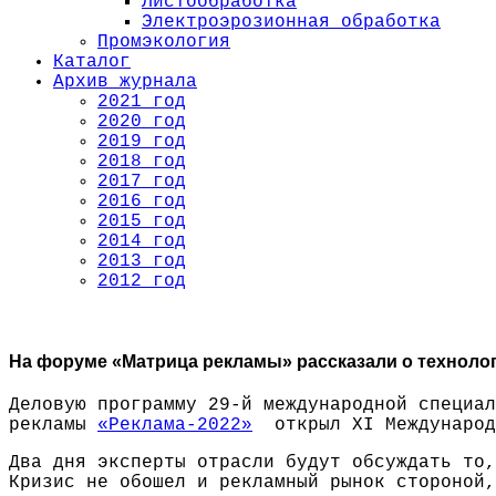
Листообработка
Электроэрозионная обработка
Промэкология
Каталог
Архив журнала
2021 год
2020 год
2019 год
2018 год
2017 год
2016 год
2015 год
2014 год
2013 год
2012 год
На форуме «Матрица рекламы» рассказали о техноло
Деловую программу 29-й международной специал
рекламы
«Реклама-2022»
открыл XI Международн
Два дня эксперты отрасли будут обсуждать то,
Кризис не обошел и рекламный рынок стороной,