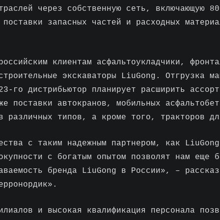
траслей через собственную сеть, включающую 80
 поставки запасных частей и расходных материа
российским клиентам асфальтоукладчики, фронта
строительные экскаваторы LiuGong. Отгрузка ма
23-го дистрибьютор планирует расширить ассорт
же поставки автокранов, мобильных асфальтобет
в различных типов, а кроме того, тракторов дл
ества с таким надежным партнером, как LiuGong
окупности с богатым опытом позволят нам еще б
аваемость бренда LiuGong в России», – рассказ
ерронордик».
илиалов и высокая квалификация персонала позв