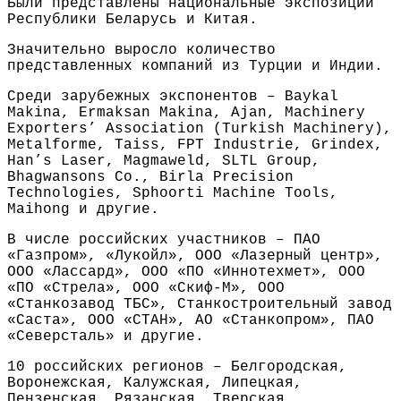
Были представлены национальные экспозиции
Республики Беларусь и Китая.
Значительно выросло количество
представленных компаний из Турции и Индии.
Среди зарубежных экспонентов – Baykal
Makina, Ermaksan Makina, Ajan, Machinery
Exporters’ Association (Turkish Machinery),
Metalforme, Taiss, FPT Industrie, Grindex,
Han’s Laser, Magmaweld, SLTL Group,
Bhagwansons Co., Birla Precision
Technologies, Sphoorti Machine Tools,
Maihong и другие.
В числе российских участников – ПАО
«Газпром», «Лукойл», ООО «Лазерный центр»,
ООО «Лассард», ООО «ПО «Иннотехмет», ООО
«ПО «Стрела», ООО «Скиф-М», ООО
«Станкозавод ТБС», Станкостроительный завод
«Саста», ООО «СТАН», АО «Станкопром», ПАО
«Северсталь» и другие.
10 российских регионов – Белгородская,
Воронежская, Калужская, Липецкая,
Пензенская, Рязанская, Тверская,