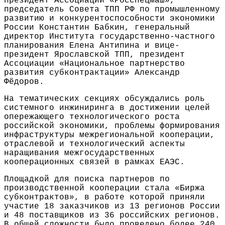
президент Ассоциации «Росспецмаш»,
председатель Совета ТПП РФ по промышленному
развитию и конкурентоспособности экономики
России Константин Бабкин, генеральный
директор Института государственно-частного
планирования Елена Антипина и вице-
президент Ярославской ТПП, президент
Ассоциации «Национальное партнерство
развития субконтрактации» Александр
Фёдоров.
На тематических секциях обсуждались роль
системного инжиниринга в достижении целей
опережающего технологического роста
российской экономики, проблемы формирования
инфраструктуры межрегиональной кооперации,
отраслевой и технологический аспекты
наращивания межгосударственных
кооперационных связей в рамках ЕАЭС.
Площадкой для поиска партнеров по
производственной кооперации стала «Биржа
субконтрактов», в работе которой приняли
участие 18 заказчиков из 13 регионов России
и 48 поставщиков из 36 российских регионов.
В общей сложности было проведено более 240