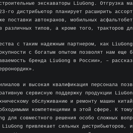
строительные экскаваторы LiuGong. Отгрузка ма
23-го дистрибьютор планирует расширить ассорт
же поставки автокранов, мобильных асфальтобет
в различных типов, а кроме того, тракторов дл
ества с таким надежным партнером, как LiuGong
окупности с богатым опытом позволят нам еще б
аваемость бренда LiuGong в России», – рассказ
ерронордик».
илиалов и высокая квалификация персонала позв
ративную сервисную поддержку продукции LiuGon
хническому обслуживанию и ремонту машин китай
обходимыми компетенциями в этой сфере. К тому
ng для совместного решения особо сложных вопр
 LiuGong привлекает сильных дистрибьюторов, и