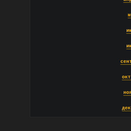
м
и
и
сен
окт
но
дек