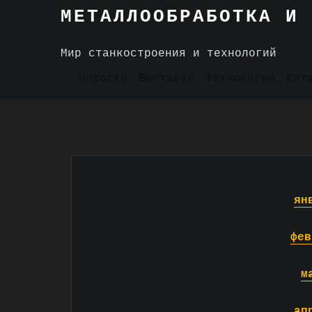
Skip
МЕТАЛЛООБРАБОТКА И 
to
content
Мир станкостроения и технологий
Новости
Выставки
Технологии
Кат
ян
фев
м
ап