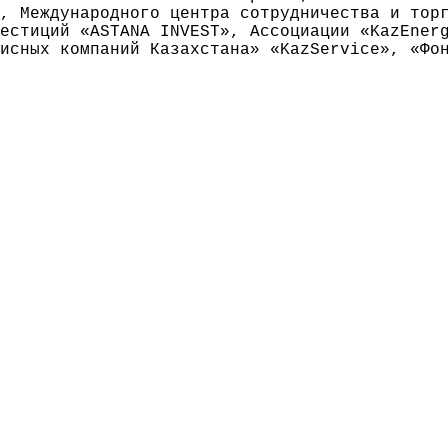
, Международного центра сотрудничества и тор
естиций «ASTANA INVEST», Ассоциации «KazEnerg
висных компаний Казахстана» «KazService», «Фо