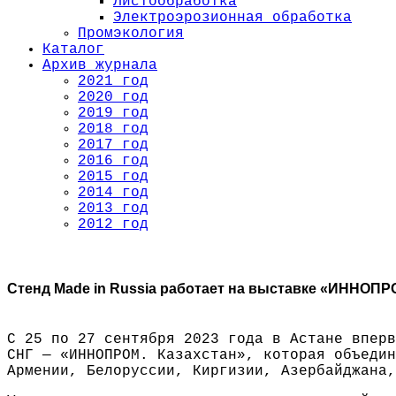
Листообработка
Электроэрозионная обработка
Промэкология
Каталог
Архив журнала
2021 год
2020 год
2019 год
2018 год
2017 год
2016 год
2015 год
2014 год
2013 год
2012 год
Стенд Made in Russia работает на выставке «ИННОПР
С 25 по 27 сентября 2023 года в Астане вперв
СНГ — «ИННОПРОМ. Казахстан», которая объедин
Армении, Белоруссии, Киргизии, Азербайджана,