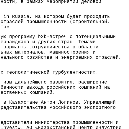
нности, в рамках мероприятий деловой
e in Russia, на котором будет проходить
 отраслей промышленности (строительной,
нтр».
ную программу b2b-встреч с потенциальными
зербайджана и других стран. Темами
е варианты сотрудничества в области
льных материалов, машиностроения и
унального хозяйства и энергоемких отраслей,
ях геополитической турбулентности».
ктивы дальнейшего развития; расширение
обенности выхода российских компаний на
чественных компаний.
и в Казахстане Антон Логинов, Управляющий
представительства Российского экспортного
редставители Министерства промышленности и
Invest», АО «Казахстанский центр индустрии