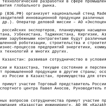
 технологические разработки в сфере промышле
вития глобального рынка.
р (ВЭБ.РФ) организует национальный стенд Mad
зводителей инновационной продукции различных
 др.). Оператор деловой миссии – АО «Экспоце
 российских экспортеров, планирующих насыщен
тана, Узбекистана, Таджикистана, Киргизии, А
ими зарубежными контрагентами будут различны
шленной роботизации, строительства и строите
изнес-процессов предприятий энергетики, комм
х технологий и многих других.
 Казахстан: развивая сотрудничество в услови
сии и Казахстана, текущее состояние и перспе
т промышленной продукции в другие страны; ос
 из России в Казахстан, преимущества для оте
 примут участие Торговый представитель Росси
спортного центра Павел Аносов, Руководитель 
ных вопросов сотрудничества примут участие п
омпания «Казахстан инжиниринг», АО НК «Kazakh