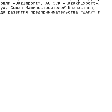
говли «QazImport», АО ЭСК «KazakhExport»,
y», Союза Машиностроителей̆ Казахстана,
нда развития предпринимательства «ДАМУ» и